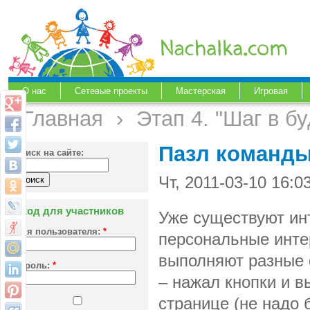
О нас
Сетевые проекты
Мастерская
Игровая
Главная
›
Этап 4. "Шаг в б
Пазл команд
Поиск на сайте:
Чт, 2011-03-10 16:
Вход для участников
Уже существуют инт
Имя пользователя:
*
персональные интер
выполняют разные ф
Пароль:
*
– нажал кнопки и 
странице (не надо 