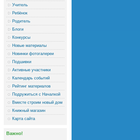
Учитель
Ребёнок
Родитель
Блоги
Конкурсы
Новые материалы
Новинки фотогалереи
Подшивки
Активные участники
Календарь событий
Рейтинг материалов
Подружиться с Началкой
Вместе строим новый дом
Книжный магазин
Карта сайта
Важно!