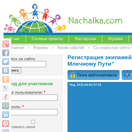
О нас
Сетевые проекты
Мастерская
Игровая
Главная
›
Форумы
›
Архив событий
›
Со скоростью света 
Регистрация экипажей 
Поиск на сайте:
Млечному Пути"
Тема заблокирована
Вход для участников
Пнд, 2011-04-04 07:33
Имя пользователя:
*
Пароль:
*
Запомнить меня