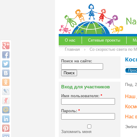
О нас
Сетевые проекты
М
Главная
›
Со скоростью света по 
Кос
Поиск на сайте:
Прос
Пнд, 
Вход для участников
Имя пользователя:
*
Наш 
Косм
Пароль:
*
Нас 
Эмбле
Запомнить меня