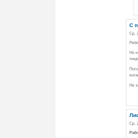
С 
Ср, 
Ребя
Но н
лице
Посе
косм
Не з
Ли
Ср, 
Раб