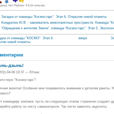
ценка:
Нет
Рейтинг:
9.8
(
8
голосов)
Загадка от команды “Космостарс”. Этап 6. Открытие новой планеты
Кондратюк Ю.В. - завоеватель межпланетных пространств. Команда "Ко
“Обращение к жителям Земли”, команда “Космостарс”. Этап 5. Экологи
адка от команды "КОСМО". Этап 6.
вверх
З
ытие новой планеты.
ментарии
ынь-дзынь!
2011-04-09 10:37 — Ютеес
етствую "Космостарс"!
чная визитка! Особенно мне понравилось внимание к деталям ракеты. 
овато?
т командиру экипажа: пусть на следующих этапах странички создают др
еряйте работу по листу самоконтроля. Так легче заметить недочеты.