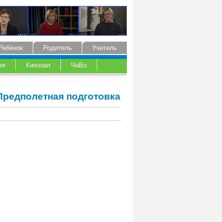
Ребёнок
Родитель
Учитель
ея
Кинозал
ЧаВо
 Предполетная подготовка