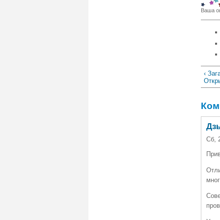
Ваша о
‹ Заг
Откр
Ком
Дз
Сб, 
Прив
Отли
мног
Сове
пров