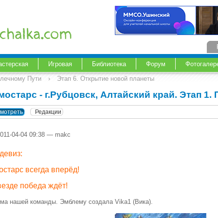
астерская
Игровая
Библиотека
Форум
Фотогалер
Млечному Пути
›
Этап 6. Открытие новой планеты
мостарс - г.Рубцовск, Алтайский край. Этап 1.
мотреть
Редакции
2011-04-04 09:38 — makc
девиз:
остарс всегда вперёд!
везде победа ждёт!
ма нашей команды. Эмблему создала Vika1 (Вика).