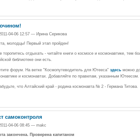
почином!
2011-04-06 12:57 — Ирина Серикова
та, молодцы! Первый этап пройден!
е торопитесь отдыхать - читайте книги о космосе и космонавтике, тем бо
йской библиотеке они есть.
тите форум. На ветке "Космопутеводитель для Ютееса"
здесь
можно доб
онавтике и космонавтах. Добавляйте по правилам, указанным Ютеесом.
абудьте, что Алтайский край - родина космонавта № 2 - Германа Титова.
ст самоконтроля
2011-04-06 08:45 — makc
ота закончена. Проверена капитаном