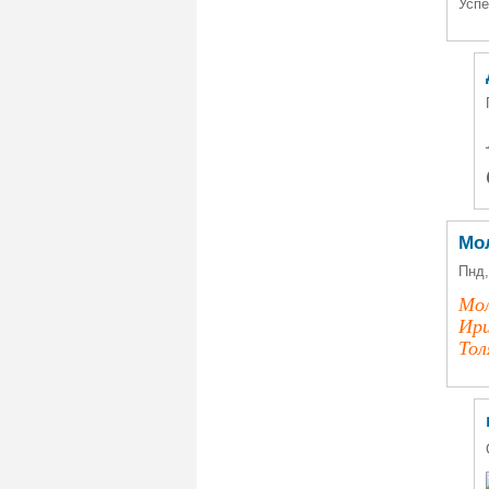
Успе
Мо
Пнд,
Мол
Ири
Тол