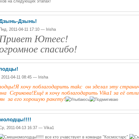
хов на следующих этапах!
Дзынь-Дзынь!
Пнд, 2011-04-11 17:10 — Irisha
Привет Ютеес!
огромное спасибо!
лодцы!
 2011-04-11 08:45 — Irisha
одцы!Я хочу поблагодарить makc он зделал эту странич
на Серикова!Ещё я хочу поблагодарить Vika1 за её отли
ян за его хорошую ракету!
молодцы!!!!
Ср, 2011-04-13 16:37 — Vika1
молодцы!!!!!! все кто учавствует в команде "Космостарс"