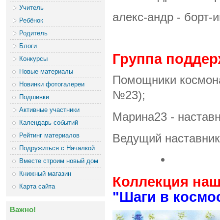
Учитель
алекс-андр - борт-и
Ребёнок
Родитель
Блоги
Группа поддер
Конкурсы
Новые материалы
Помощники космона
Новинки фотогалереи
№23);
Подшивки
Активные участники
Марина23 - наставн
Календарь событий
Рейтинг материалов
Ведущий наставник
Подружиться с Началкой
Вместе строим новый дом
Книжный магазин
Коллекция наш
Карта сайта
"Шаги в космо
Важно!