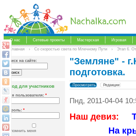
О нас
Сетевые проекты
Мастерская
Игровая
Главная
›
Со скоростью света по Млечному Пути
›
Этап 6. О
"Земляне" - г
Поиск на сайте:
подготовка.
Просмотреть
Редакции
Вход для участников
Имя пользователя:
*
Пнд, 2011-04-04 10
Пароль:
*
Наш девиз:
На кры
Запомнить меня