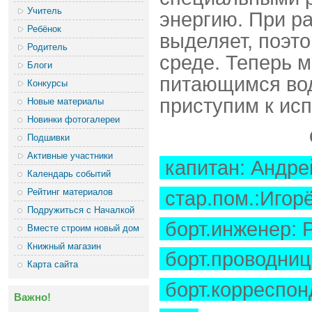
Учитель
энергию. При ра
Ребёнок
выделяет, поэт
Родитель
среде. Теперь 
Блоги
питающимся вод
Конкурсы
приступим к ис
Новые материалы
Новинки фотогалереи
Подшивки
Активные участники
капитан: Андре
Календарь событий
Рейтинг материалов
стар.пом.:Игор
Подружиться с Началкой
борт.инженер: 
Вместе строим новый дом
Книжный магазин
борт.проводниц
Карта сайта
борт.корреспон
Важно!