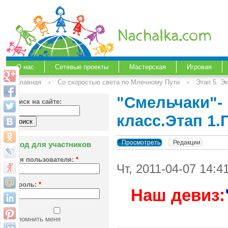
О нас
Сетевые проекты
Мастерская
Игровая
Главная
›
Со скоростью света по Млечному Пути
›
Этап 5. Э
"Смельчаки"-
Поиск на сайте:
класс.Этап 1.
Просмотреть
Редакции
Вход для участников
Имя пользователя:
*
Чт, 2011-04-07 14:
Пароль:
*
Наш девиз:
Запомнить меня