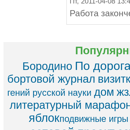
Пт, 2011-04-08 13
Работа законч
Популярн
По дорог
Бородино
бортовой журнал
визит
дом
жз
гений русской науки
литературный марафо
яблок​
подвижные игры