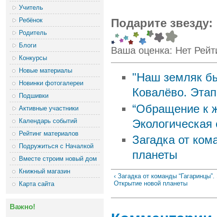
Учитель
Ребёнок
Подарите звезду:
Родитель
Блоги
Ваша оценка:
Нет
Рейт
Конкурсы
Новые материалы
"Наш земляк бы
Новинки фотогалереи
Ковалёво. Этап
Подшивки
“Обращение к ж
Активные участники
Календарь событий
Экологическая 
Рейтинг материалов
Загадка от ком
Подружиться с Началкой
планеты
Вместе строим новый дом
Книжный магазин
‹ Загадка от команды “Гагаринцы”. 
Открытие новой планеты
Карта сайта
Важно!