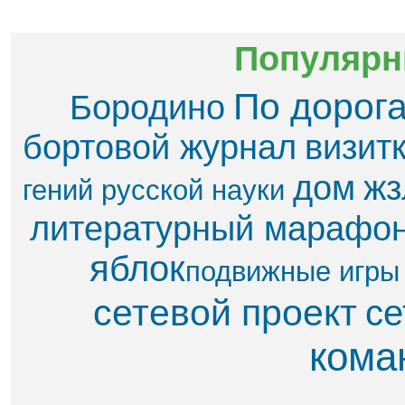
Популярн
По дорог
Бородино
бортовой журнал
визит
дом
жз
гений русской науки
литературный марафо
яблок​
подвижные игры
сетевой проект
се
кома