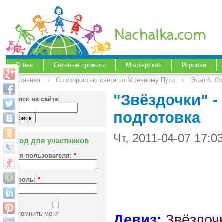
О нас
Сетевые проекты
Мастерская
Игровая
Главная
›
Со скоростью света по Млечному Пути
›
Этап 6. О
"Звёздочки" -
Поиск на сайте:
подготовка
Чт, 2011-04-07 17:
Вход для участников
Имя пользователя:
*
Пароль:
*
Запомнить меня
Девиз:
Звёздочк