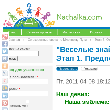
О нас
Сетевые проекты
Мастерская
Игровая
Главная
›
Со скоростью света по Млечному Пути
›
Этап 6. О
"Веселые зна
Поиск на сайте:
Этап 1. Предп
Просмотреть
Редакции
Вход для участников
Имя пользователя:
*
Пт, 2011-04-08 18:
Пароль:
*
На
Наша эмблема:
Запомнить меня