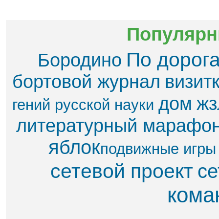
Популярн
По дорог
Бородино
бортовой журнал
визит
дом
жз
гений русской науки
литературный марафо
яблок​
подвижные игры
сетевой проект
се
кома