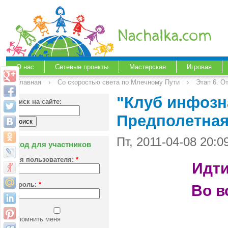
О нас
Сетевые проекты
Мастерская
Игровая
Главная
›
Со скоростью света по Млечному Пути
›
Этап 6. О
"Клуб инфозна
Поиск на сайте:
Предполетная
Пт, 2011-04-08 20:
Вход для участников
Имя пользователя:
*
Идти
Пароль:
*
Во в
Запомнить меня