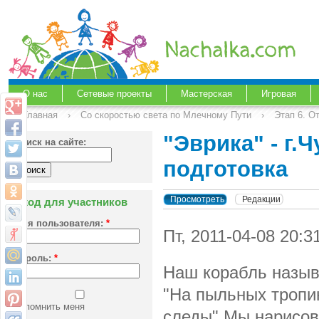
О нас
Сетевые проекты
Мастерская
Игровая
Главная
›
Со скоростью света по Млечному Пути
›
Этап 6. О
"Эврика" - г.
Поиск на сайте:
подготовка
Просмотреть
Редакции
Вход для участников
Имя пользователя:
*
Пт, 2011-04-08 20:
Пароль:
*
Наш корабль назыв
"На пыльных тропи
Запомнить меня
следы".Мы нарисов