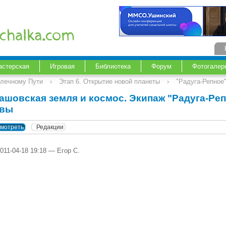
астерская
Игровая
Библиотека
Форум
Фотогалер
Млечному Пути
›
Этап 6. Открытие новой планеты
›
"Радуга-Репное"
ашовская земля и космос. Экипаж "Радуга-Репн
вы
мотреть
Редакции
011-04-18 19:18 — Егор С.