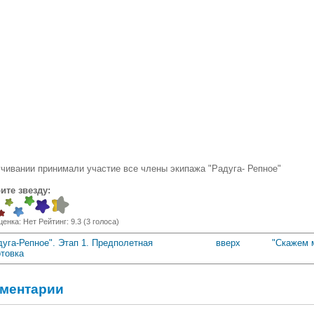
учивании принимали участие все члены экипажа "Радуга- Репное"
ите звезду:
ценка:
Нет
Рейтинг:
9.3
(
3
голоса)
дуга-Репное". Этап 1. Предполетная
вверх
"Скажем 
отовка
ментарии