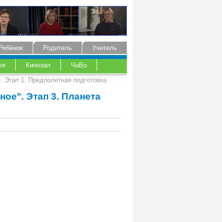
Ребёнок
Родитель
Учитель
ея
Кинозал
ЧаВо
. Этап 1. Предполетная подготовка
ое". Этап 3. Планета