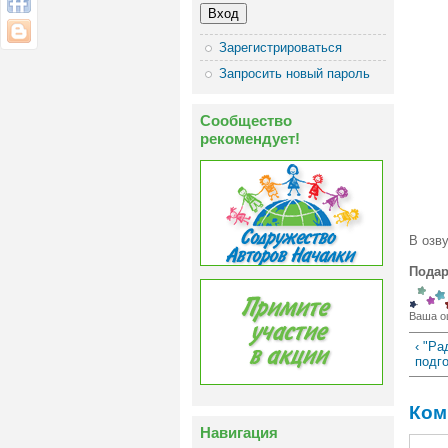
Зарегистрироваться
Запросить новый пароль
Сообщество
рекомендует!
В озв
Подар
Ваша о
‹ "Ра
подг
Ком
Навигация