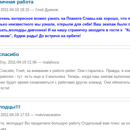
личная работа
 2011-04-19 18:15 — Глеб Думнов
очень интересное можно узнать на Планете Славы.как хорошо, что п
лько неизвестного мы узнали, открыли для себя! Ваш экипаж было 
шать,молодцы девчонки! И на нашу страничку заходите в гости к "
икам", будем рады! До встрече на орбите!
спасибо
Втр, 2011-04-19 21:06 — malahova
Спасибо, Глеб, за внимание к работе ребят. Они старались. Правда, в ко
девочки - тут есть еще и 3 мальчика. Теперь, когда наш экипаж выполнил
них будет время ознакомиться с работами других команд. Они обязательн
гости!
лодцы!!!
 2011-04-19 17:53 — malvinasaratov
та, молодцы! Вы проделали большую работу.Отдельный вам плюс за оз
ьма.