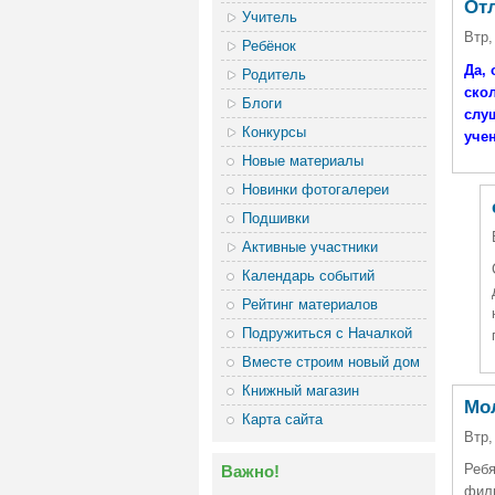
От
Учитель
Втр,
Ребёнок
Да, 
Родитель
ско
Блоги
слу
Конкурсы
учен
Новые материалы
Новинки фотогалереи
Подшивки
Активные участники
Календарь событий
Рейтинг материалов
Подружиться с Началкой
Вместе строим новый дом
Книжный магазин
Мо
Карта сайта
Втр,
Ребя
Важно!
фил