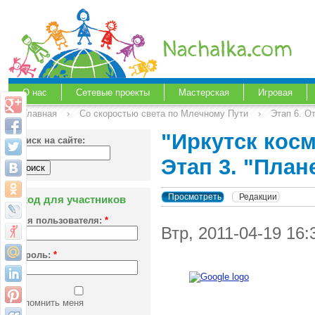
О нас
Сетевые проекты
Мастерская
Игровая
Главная
›
Со скоростью света по Млечному Пути
›
Этап 6. О
"Иркутск кос
Поиск на сайте:
Этап 3. "План
Просмотреть
Редакции
Вход для участников
Имя пользователя:
*
Втр, 2011-04-19 16
Пароль:
*
Запомнить меня