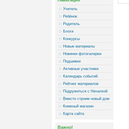
Учитель
Ребёнок
Родитель
Блоги
Конкурсы
Новые материалы
Новинки фотогалереи
Подшивки
Активные участники
Календарь событий
Рейтинг материалов
Подружиться с Началкой
Вместе строим новый дом
Книжный магазин
Карта сайта
Важно!