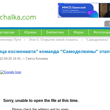
астерская
Игровая
Библиотека
Форум
Фотогалер
Млечному Пути
›
Этап 6. Открытие новой планеты
›
"Самоделкины" -
ица космонавта" команда "Самоделкины" этап
11-04-20 14:41 — Света Кочнева