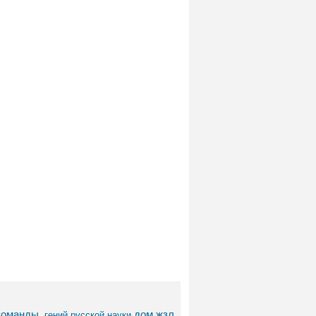
команды.
дом
жзл
гений русской науки