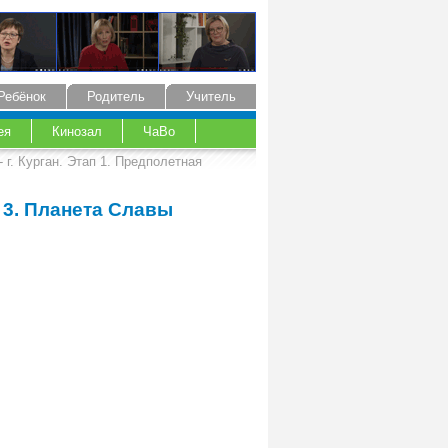
Ребёнок
Родитель
Учитель
ея
Кинозал
ЧаВо
 г. Курган. Этап 1. Предполетная
 3. Планета Славы