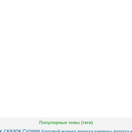
Популярные темы (теги)
 сказок
Сутеев
бортовой журнал
визитка команды
визитка 