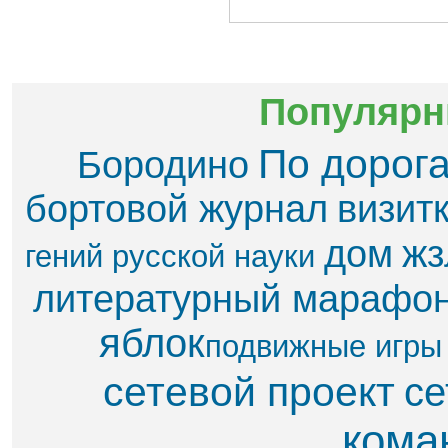
Популярн
По дорог
Бородино
бортовой журнал
визит
дом
жз
гений русской науки
литературный марафо
яблок​
подвижные игры
сетевой проект
се
кома