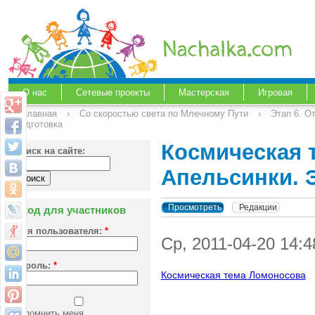
О нас
Сетевые проекты
Мастерская
Игровая
Главная
›
Со скоростью света по Млечному Пути
›
Этап 6. О
подготовка
Космическая 
Поиск на сайте:
Апельсинки. 
Просмотреть
Редакции
Вход для участников
Имя пользователя:
*
Ср, 2011-04-20 14:
Пароль:
*
Космическая тема Ломоносова
Запомнить меня