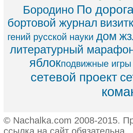
По дорог
Бородино
бортовой журнал
визит
дом
жз
гений русской науки
литературный марафо
яблок​
подвижные игры
сетевой проект
се
кома
© Nachalka.com 2008-2015. П
ссылка на сайт обязательна.