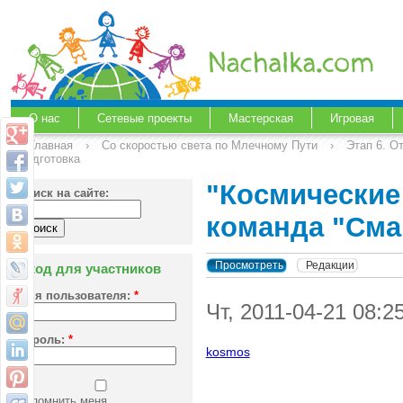
О нас
Сетевые проекты
Мастерская
Игровая
Главная
›
Со скоростью света по Млечному Пути
›
Этап 6. О
подготовка
"Космические
Поиск на сайте:
команда "Сма
Просмотреть
Редакции
Вход для участников
Имя пользователя:
*
Чт, 2011-04-21 08:
Пароль:
*
kosmos
Запомнить меня