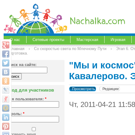
О нас
Сетевые проекты
Мастерская
Игровая
Главная
›
Со скоростью света по Млечному Пути
›
Этап 6. О
подготовка.
"Мы и космос"
Поиск на сайте:
Кавалерово. Э
Просмотреть
Редакции
Вход для участников
Имя пользователя:
*
Чт, 2011-04-21 11:5
Пароль:
*
Запомнить меня