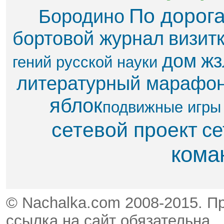
По дорог
Бородино
бортовой журнал
визит
дом
жз
гений русской науки
литературный марафо
яблок​
подвижные игры
сетевой проект
се
кома
© Nachalka.com 2008-2015. П
ссылка на сайт обязательна.