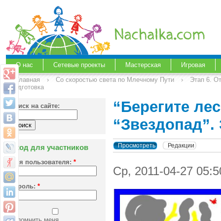
О нас
Сетевые проекты
Мастерская
Игровая
Главная
›
Со скоростью света по Млечному Пути
›
Этап 6. О
подготовка
“Берегите лес
Поиск на сайте:
“Звездопад”. 
Просмотреть
Редакции
Вход для участников
Имя пользователя:
*
Ср, 2011-04-27 05:
Пароль:
*
Запомнить меня