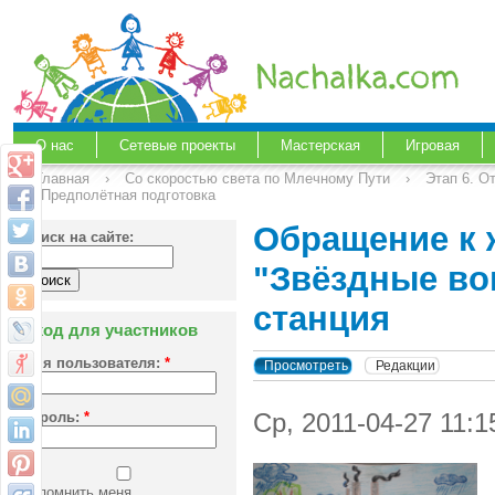
О нас
Сетевые проекты
Мастерская
Игровая
Главная
›
Со скоростью света по Млечному Пути
›
Этап 6. О
1. Предполётная подготовка
Обращение к 
Поиск на сайте:
"Звёздные во
станция
Вход для участников
Имя пользователя:
*
Просмотреть
Редакции
Ср, 2011-04-27 11:
Пароль:
*
Запомнить меня