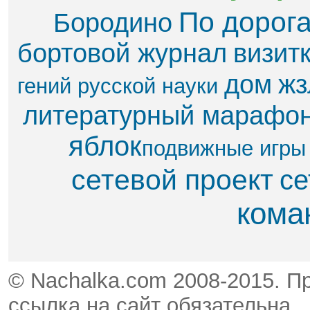
По дорог
Бородино
бортовой журнал
визит
дом
жз
гений русской науки
литературный марафо
яблок​
подвижные игры
сетевой проект
се
кома
© Nachalka.com 2008-2015. П
ссылка на сайт обязательна.