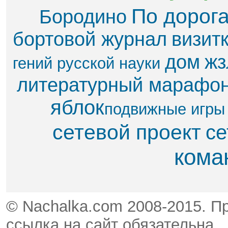
По дорог
Бородино
бортовой журнал
визит
дом
жз
гений русской науки
литературный марафо
яблок​
подвижные игры
сетевой проект
се
кома
© Nachalka.com 2008-2015. П
ссылка на сайт обязательна.