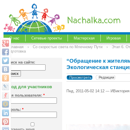
О нас
Сетевые проекты
Мастерская
Игровая
Главная
›
Со скоростью света по Млечному Пути
›
Этап 6. О
подготовка
“Обращение к жителям 
Поиск на сайте:
Экологическая станци
Просмотреть
Редакции
Вход для участников
Пнд, 2011-05-02 14:12 — ИВиктория
Имя пользователя:
*
Пароль:
*
Запомнить меня