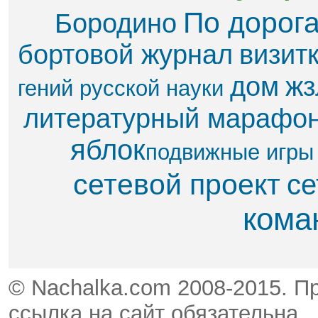
По дорог
Бородино
бортовой журнал
визит
дом
жз
гений русской науки
литературный марафо
яблок​
подвижные игры
сетевой проект
се
кома
© Nachalka.com 2008-2015. П
ссылка на сайт обязательна.