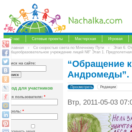
О нас
Сетевые проекты
Мастерская
Игровая
Главная
›
Со скоростью света по Млечному Пути
›
Этап 6. О
"Общеобразовательное учреждение лицей N8" Этап 1. Предполетная
“Обращение к
Поиск на сайте:
Андромеды”. 
Просмотреть
Редакции
Вход для участников
Имя пользователя:
*
Втр, 2011-05-03 07
Пароль:
*
Запомнить меня