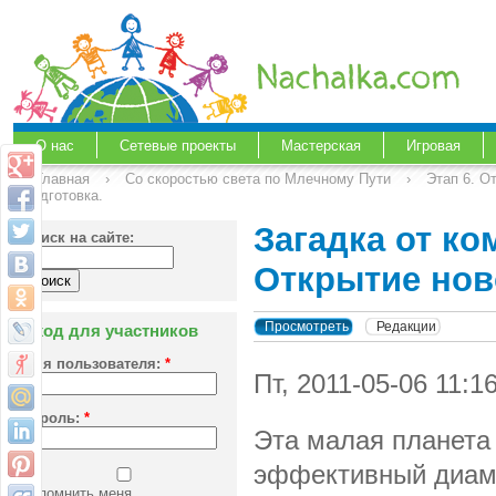
О нас
Сетевые проекты
Мастерская
Игровая
Главная
›
Со скоростью света по Млечному Пути
›
Этап 6. О
подготовка.
Загадка от ко
Поиск на сайте:
Открытие нов
Просмотреть
Редакции
Вход для участников
Имя пользователя:
*
Пт, 2011-05-06 11:
Пароль:
*
Эта малая планета 
эффективный диаме
Запомнить меня