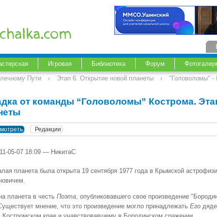
астерская
Игровая
Библиотека
Форум
Фотогалер
Млечному Пути
›
Этап 6. Открытие новой планеты
›
"Головоломы" -
адка от команды “Головоломы” Кострома. Этап
неты
мотреть
Редакции
11-05-07 18:09 — НикитаС
алая планета была открыта 19 сентября 1977 года в Крымской астрофиз
новичем.
на планета в честь
Поэта
, опубликовавшего свое произведение "Бороди
 Существует мнение, что это произведение могло принадлежать
Его
дяде
 Костромском крае и учавствовавшему в Бородинском сражении.