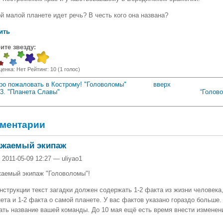
й малой планете идет речь? В честь кого она названа?
ить
ите звезду:
ценка:
Нет
Рейтинг:
10
(
1
голос)
бро пожаловать в Кострому! "Головоломы"
вверх
 3. "Планета Славы"
“Голов
ментарии
ажаемый экипаж
 2011-05-09 12:27 — uliyao1
аемый экипаж "Головоломы"!
нструкции текст загадки должен содержать 1-2 факта из жизни человека,
ета и 1-2 факта о самой планете. У вас фактов указано гораздо больше.
ать название вашей команды. До 10 мая ещё есть время внести изменен