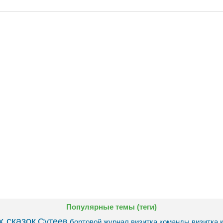
Популярные темы (теги)
 сказок
Сутеев
бортовой журнал
визитка команды
визитка 