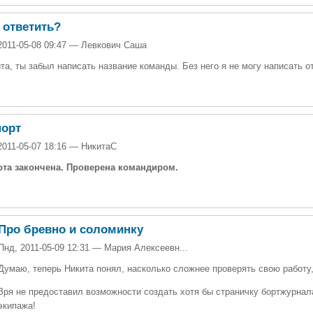
 ответить?
2011-05-08 09:47 — Левкович Саша
та, ты забыл написать название команды. Без него я не могу написать о
порт
2011-05-07 18:16 — НикитаС
ота закончена. Проверена командиром.
Про бревно и соломинку
Пнд, 2011-05-09 12:31 — Мария Алексеевн...
Думаю, теперь Никита понял, насколько сложнее проверять свою работу
Зря не предоставил возможности создать хотя бы страничку бортжурнал
экипажа!