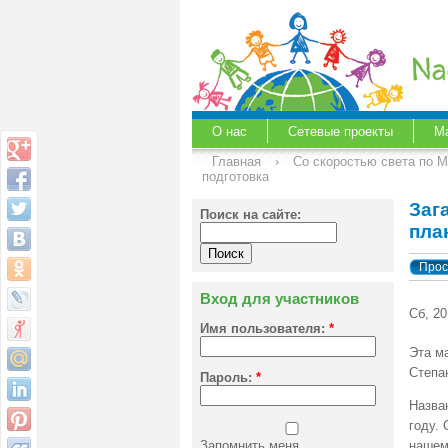
О нас
Сетевые проекты
М
Главная
›
Со скоростью света по 
подготовка
Заг
Поиск на сайте:
пла
Прос
Вход для участников
Сб, 20
Имя пользователя:
*
Эта м
Степа
Пароль:
*
Назва
году.
Запомнить меня
нашем