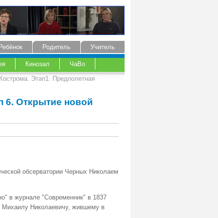
Ребёнок
Родитель
Учитель
ея
Кинозал
ЧаВо
 Кострома. Этап1. Предполетная
 6. Открытие новой
ической обсерватории Черных Николаем
но" в журнале "Современник" в 1837
 Михаилу Николаевичу, жившему в