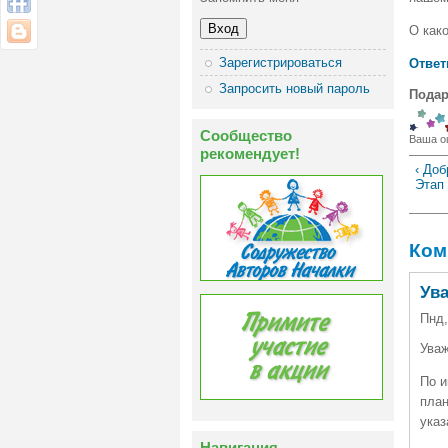
О како
Зарегистрироваться
Ответ
Запросить новый пароль
Подар
Сообщество
Ваша о
рекомендует!
‹ До
Этап
Ком
Ув
Пнд,
Уваж
По и
план
указ
Навигация