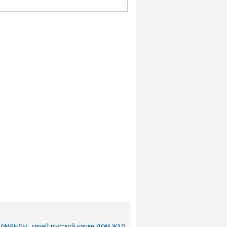
команды.
дом
жзл
гений русской науки