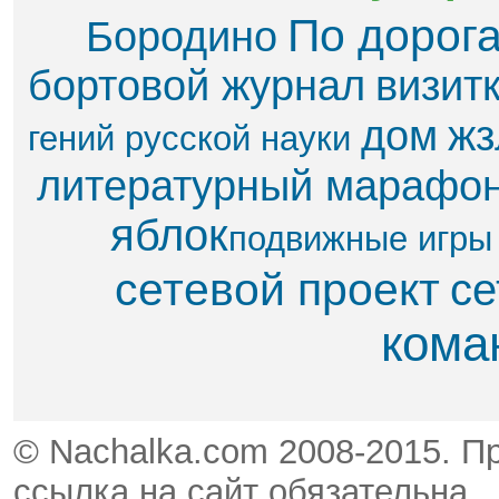
По дорог
Бородино
бортовой журнал
визит
дом
жз
гений русской науки
литературный марафо
яблок​
подвижные игры
сетевой проект
се
кома
© Nachalka.com 2008-2015. П
ссылка на сайт обязательна.