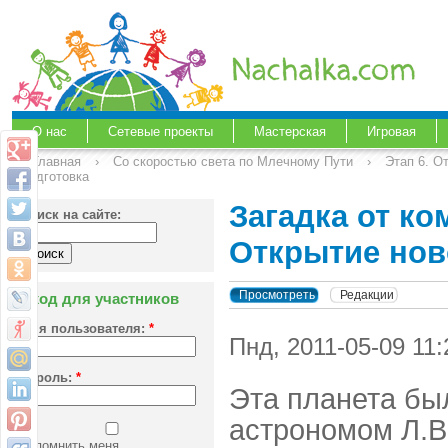
О нас
Сетевые проекты
Мастерская
Игровая
Главная
›
Со скоростью света по Млечному Пути
›
Этап 6. О
подготовка
Загадка от ко
Поиск на сайте:
Открытие нов
Просмотреть
Редакции
Вход для участников
Имя пользователя:
*
Пнд, 2011-05-09 11
Пароль:
*
Эта планета был
астрономом Л.В
Запомнить меня