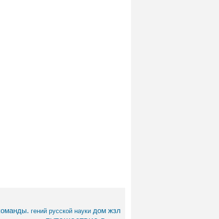
команды.
дом
жзл
гений русской науки