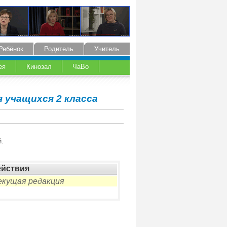
Ребёнок
Родитель
Учитель
ея
Кинозал
ЧаВо
 учащихся 2 класса
.
ействия
кущая редакция