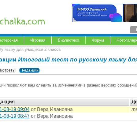
астерская
Игровая
Библиотека
Форум
Фотогалер
му языку для учащихся 2 класса
акции
Итоговый тест по русскому языку для
мотреть
Редакции
ции позволяют вам следить за изменениями в разных версиях сообщений
дакция
Д
1-08-19 09:04
от Вера Ивановна
те
1-08-19 08:47
от Вера Ивановна