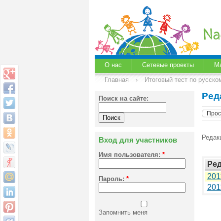
О нас
Сетевые проекты
М
Главная
›
Итоговый тест по русско
Ред
Поиск на сайте:
Прос
Редак
Вход для участников
Имя пользователя:
*
Ре
201
Пароль:
*
201
Запомнить меня