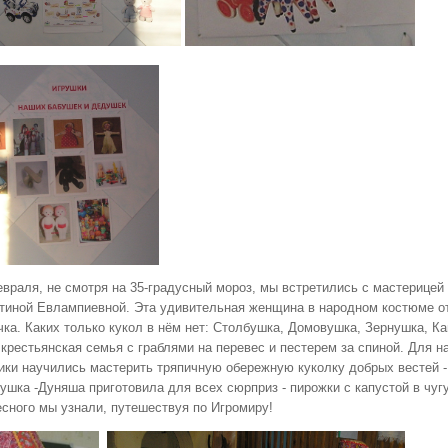
евраля, не смотря на 35-градусный мороз, мы встретились с мастерицей
тиной Евлампиевной. Эта удивительная женщина в народном костюме о
ка. Каких только кукол в нём нет: Cтолбушка, Домовушка, Зернушка, Ка
крестьянская семья с граблями на перевес и пестерем за спиной. Для на
ики научились мастерить тряпичную обережную куколку добрых вестей -
шка -Дуняша приготовила для всех сюрприз - пирожки с капустой в чугун
есного мы узнали, путешествуя по Игромиру!