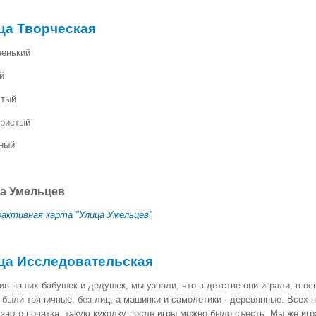
ца Творческая
ленький
й
стый
кристый
сный
а Умельцев
активная карта "Улица Умельцев"
ца Исследовательская
ив наших бабушек и дедушек, мы узнали, что в детстве они играли, в о
были тряпичные, без лиц, а машинки и самолетики - деревянные. Всех н
узного початка, такую куколку после игры можно было съесть. Мы же иг