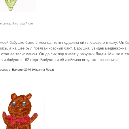
рисунка: Игнатова Лиля
 моей бабушке было 3 месяца, тетя подарила ей плюшевого мишку. Он бы
лись, а на шее был повязан красный бант. Бабушка, увидев медвежонка, 
 стал ее талисманом. Он до сих пор живет у бабушки Люды. Мишке в это
о и бабушке - 62 года. Бабушка и её любимая игрушка - ровесники!
ассказа: Валерия2040 (Жвакина Лера)