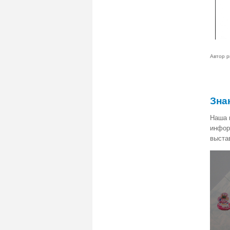
Автор р
Зна
Наша 
инфор
выста