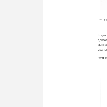
Автор 
Когда
двига
мишка
скольк
Автор р