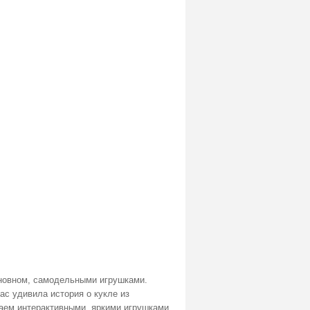
сновном, самодельными игрушками.
ас удивила история о кукле из
раем интерактивными, яркими игрушками,