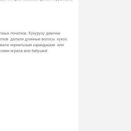
зных початков. Кукурузу девочки
чатков делали длинные волосы кукол.
совали чернильным карандашом или
клами играла моя бабушка!