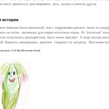
е могут двигаться, разговаривать, петь, кушать и многое другое.
 истории
 моя бабушка была маленькой, она с подружками делала кукол из кукуру
али на полях, засеянных для корма колхозных коров. Из "волосков" по
ски получались разноцветные, было очень красиво! А лицо куклам ри
ой. Вдоволь наигравшись, девочки съедали эту кукурузу. Вкусными ку
рассказа:
6.02.lilia (Игнатова Лиля)