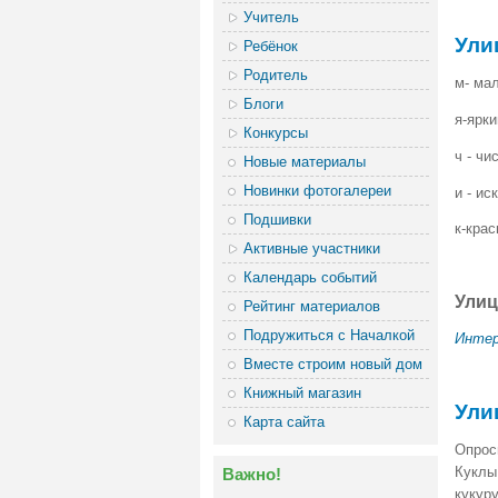
Учитель
Ули
Ребёнок
Родитель
м- ма
Блоги
я-ярки
Конкурсы
ч - чи
Новые материалы
Новинки фотогалереи
и - ис
Подшивки
к-кра
Активные участники
Календарь событий
Улиц
Рейтинг материалов
Подружиться с Началкой
Интер
Вместе строим новый дом
Книжный магазин
Ули
Карта сайта
Опрос
Куклы 
Важно!
кукур