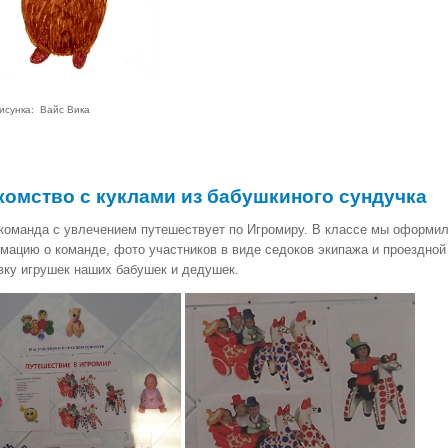
исунка: Вайс Вика
комство с куклами из бабушкиного сундучка
команда с увлечением путешествует по Игромиру. В классе мы оформил
мацию о команде, фото участников в виде седоков экипажа и проездно
вку игрушек наших бабушек и дедушек.