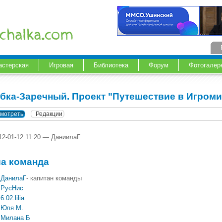
астерская
Игровая
Библиотека
Форум
Фотогалер
бка-Заречный. Проект "Путешествие в Игроми
мотреть
Редакции
12-01-12 11:20 — ДаниилаГ
а команда
ДанилаГ
- капитан команды
РусНис
6.02.lilia
Юля М.
Милана Б