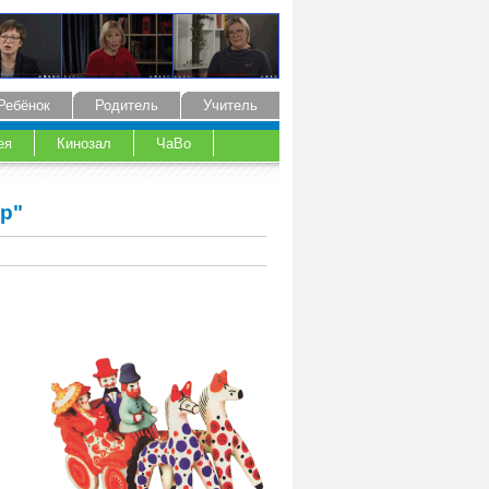
Ребёнок
Родитель
Учитель
ея
Кинозал
ЧаВо
р"