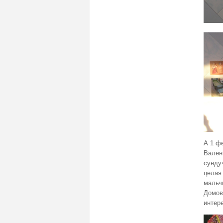
А 1 ф
Вален
сундуч
целая 
мальч
Домову
интер