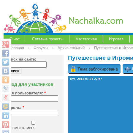
О нас
Сетевые проекты
Мастерская
Игровая
Главная
›
Форумы
›
Архив событий
›
Путешествие в Игром
Путешествие в Игроми
Поиск на сайте:
Тема заблокирована
Втр, 2012-01-31 22:57
Вход для участников
Имя пользователя:
*
Пароль:
*
Запомнить меня