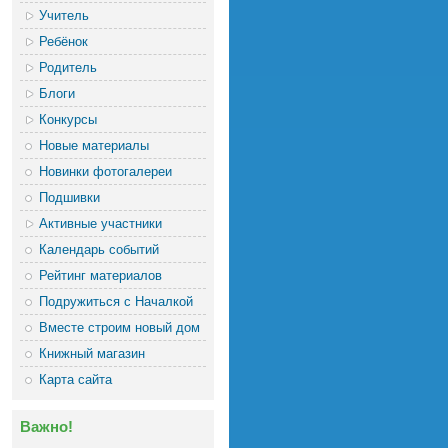
Учитель
Ребёнок
Родитель
Блоги
Конкурсы
Новые материалы
Новинки фотогалереи
Подшивки
Активные участники
Календарь событий
Рейтинг материалов
Подружиться с Началкой
Вместе строим новый дом
Книжный магазин
Карта сайта
Важно!