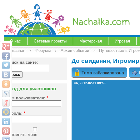
О нас
Сетевые проекты
Мастерская
Игровая
Главная
›
Форумы
›
Архив событий
›
Путешествие в Игром
До свидания, Игромир
Поиск на сайте:
Тема заблокирована
Сб, 2012-02-11 09:53
Вход для участников
Имя пользователя:
*
Пароль:
*
Запомнить меня