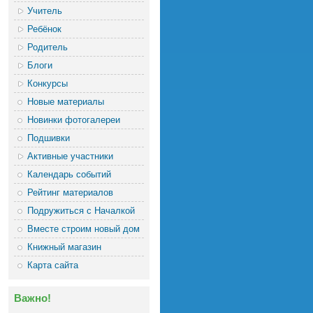
Учитель
Ребёнок
Родитель
Блоги
Конкурсы
Новые материалы
Новинки фотогалереи
Подшивки
Активные участники
Календарь событий
Рейтинг материалов
Подружиться с Началкой
Вместе строим новый дом
Книжный магазин
Карта сайта
Важно!