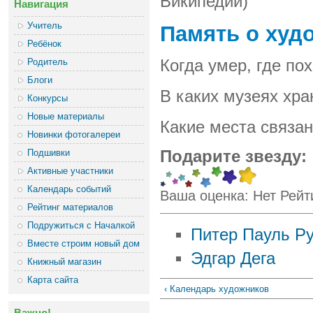
Википедии)
Навигация
Учитель
Память о худ
Ребёнок
Родитель
Когда умер, где по
Блоги
В каких музеях хра
Конкурсы
Новые материалы
Какие места связа
Новинки фотогалереи
Подшивки
Подарите звезду:
Активные участники
Календарь событий
Ваша оценка:
Нет
Рейт
Рейтинг материалов
Подружиться с Началкой
Питер Пауль Р
Вместе строим новый дом
Эдгар Дега
Книжный магазин
Карта сайта
‹ Календарь художников
Важно!