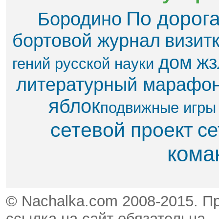
По дорог
Бородино
бортовой журнал
визит
дом
жз
гений русской науки
литературный марафо
яблок​
подвижные игры
сетевой проект
се
кома
© Nachalka.com 2008-2015. П
ссылка на сайт обязательна.