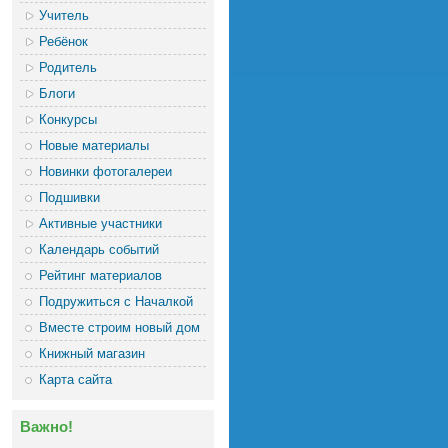
Учитель
Ребёнок
Родитель
Блоги
Конкурсы
Новые материалы
Новинки фотогалереи
Подшивки
Активные участники
Календарь событий
Рейтинг материалов
Подружиться с Началкой
Вместе строим новый дом
Книжный магазин
Карта сайта
Важно!