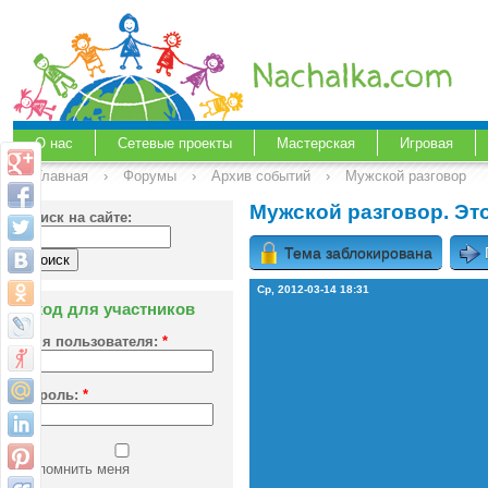
О нас
Сетевые проекты
Мастерская
Игровая
Главная
›
Форумы
›
Архив событий
›
Мужской разговор
Мужской разговор. Эт
Поиск на сайте:
Тема заблокирована
Ср, 2012-03-14 18:31
Вход для участников
Имя пользователя:
*
Пароль:
*
Запомнить меня