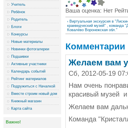
Учитель
Ваша оценка:
Нет
Рейт
Ребёнок
Родитель
‹ Виртуальная экскурсия в "Лиски
краеведческий музей" , команда "Д
Блоги
Ковалёво Воронежская обл."
Конкурсы
Новые материалы
Комментарии
Новинки фотогалереи
Подшивки
Желаем вам у
Активные участники
Календарь событий
Сб, 2012-05-19 07
Рейтинг материалов
Нам очень понрав
Подружиться с Началкой
красивый музей и
Вместе строим новый дом
Книжный магазин
Желаем вам дальн
Карта сайта
Команда "Кристалл
Важно!