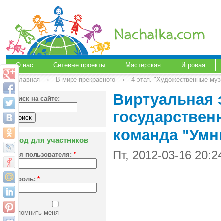
О нас
Сетевые проекты
Мастерская
Игровая
Главная
›
В мире прекрасного
›
4 этап. "Художественные муз
Виртуальная 
Поиск на сайте:
государствен
команда "Умн
Вход для участников
Пт, 2012-03-16 20:
Имя пользователя:
*
Пароль:
*
Запомнить меня