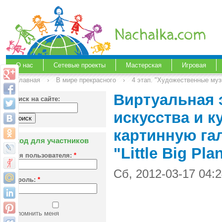
О нас
Сетевые проекты
Мастерская
Игровая
Главная
›
В мире прекрасного
›
4 этап. "Художественные муз
Виртуальная 
Поиск на сайте:
искусства и 
картинную га
Вход для участников
"Little Big Pl
Имя пользователя:
*
Сб, 2012-03-17 04:
Пароль:
*
Запомнить меня