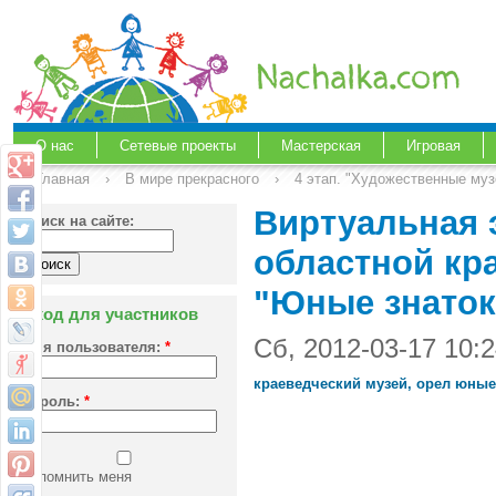
О нас
Сетевые проекты
Мастерская
Игровая
Главная
›
В мире прекрасного
›
4 этап. "Художественные муз
Виртуальная 
Поиск на сайте:
областной кр
"Юные знатоки
Вход для участников
Сб, 2012-03-17 10:
Имя пользователя:
*
краеведческий музей, орел юные
Пароль:
*
Запомнить меня