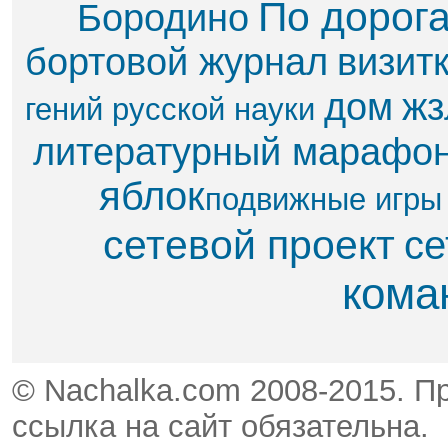
По дорог
Бородино
бортовой журнал
визит
дом
жз
гений русской науки
литературный марафо
яблок​
подвижные игры
сетевой проект
се
кома
© Nachalka.com 2008-2015. П
ссылка на сайт обязательна.