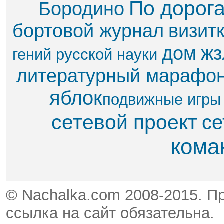
По дорог
Бородино
бортовой журнал
визит
дом
жз
гений русской науки
литературный марафо
яблок​
подвижные игры
сетевой проект
се
кома
© Nachalka.com 2008-2015. П
ссылка на сайт обязательна.