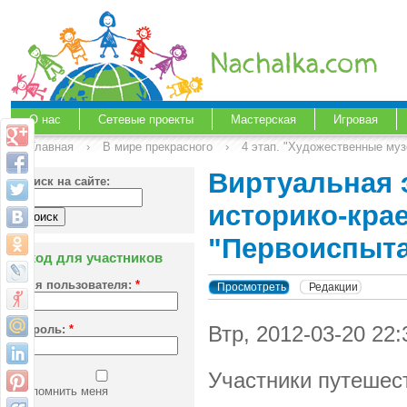
О нас
Сетевые проекты
Мастерская
Игровая
Главная
›
В мире прекрасного
›
4 этап. "Художественные муз
Виртуальная 
Поиск на сайте:
историко-кра
"Первоиспыта
Вход для участников
Имя пользователя:
*
Просмотреть
Редакции
Втр, 2012-03-20 22
Пароль:
*
Участники путешес
Запомнить меня