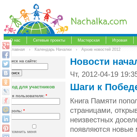
О нас
Сетевые проекты
Мастерская
Игровая
Главная
›
Календарь Началки
›
Архив новостей 2012
Новости нача
Поиск на сайте:
Чт, 2012-04-19 19:
Шаги к Побед
Вход для участников
Имя пользователя:
*
Книга Памяти попо
страницами, откр
Пароль:
*
неизвестных досел
появляются новые 
Запомнить меня