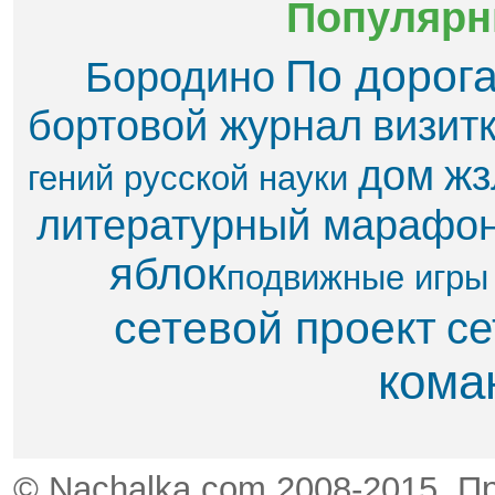
Популярн
По дорог
Бородино
бортовой журнал
визит
дом
жз
гений русской науки
литературный марафо
яблок​
подвижные игры
сетевой проект
се
кома
© Nachalka.com 2008-2015. П