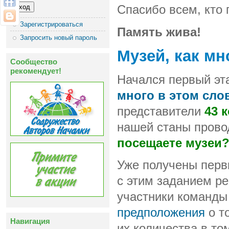
Спасибо всем, кто 
Зарегистрироваться
Память жива!
Запросить новый пароль
Музей, как мн
Сообщество
рекомендует!
Начался первый эт
много в этом слов
представители
43 
нашей станы прово
посещаете музеи?
Уже получены перв
с этим заданием р
участники команд
предположения
о т
Навигация
их количества в то