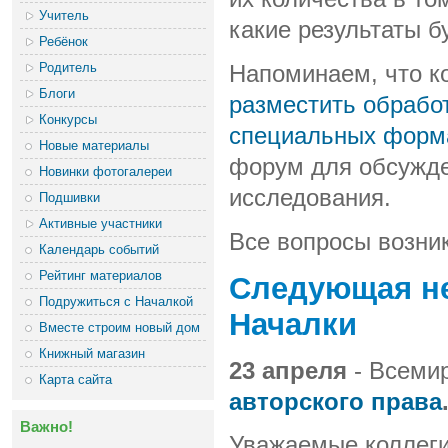
Учитель
какие результаты б
Ребёнок
Родитель
Напоминаем, что к
Блоги
разместить обрабо
Конкурсы
специальных форм
Новые материалы
форум для обсужде
Новинки фотогалереи
исследования.
Подшивки
Активные участники
Все вопросы возни
Календарь событий
Рейтинг материалов
Следующая не
Подружиться с Началкой
Началки
Вместе строим новый дом
Книжный магазин
23 апреля
- Всемир
Карта сайта
авторского права
Важно!
Уважаемые коллеги