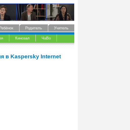
Ребёнок
Родитель
Учитель
ея
Кинозал
ЧаВо
 в Kaspersky Internet