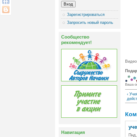
Зарегистрироваться
Запросить новый пароль
Сообщество
рекомендует!
Видео
Подар
Ваша о
‹ Уче
дейс
Ком
уче
Навигация
Пнд,