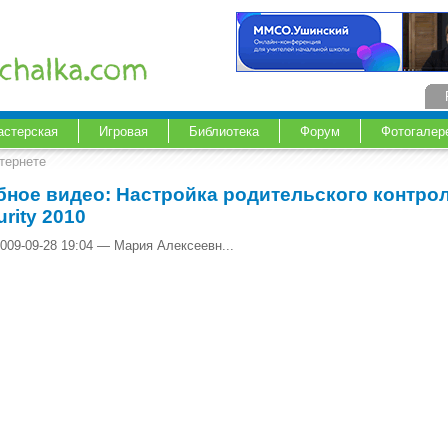
астерская
Игровая
Библиотека
Форум
Фотогалер
тернете
бное видео: Настройка родительского контроля
rity 2010
009-09-28 19:04 — Мария Алексеевн...