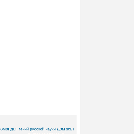
команды.
дом
жзл
гений русской науки