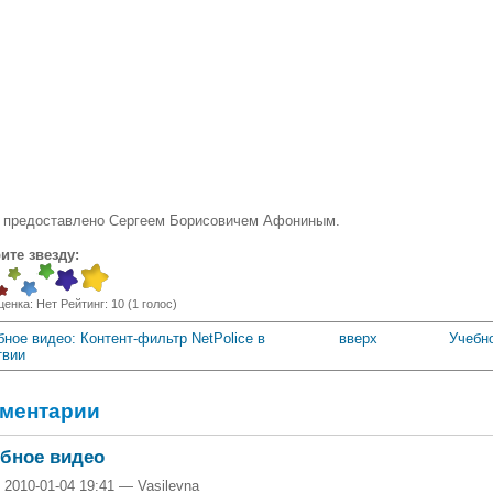
 предоставлено Сергеем Борисовичем Афониным.
ите звезду:
ценка:
Нет
Рейтинг:
10
(
1
голос)
бное видео: Контент-фильтр NetPolice в
вверх
Учебн
твии
ментарии
бное видео
 2010-01-04 19:41 — Vasilevna