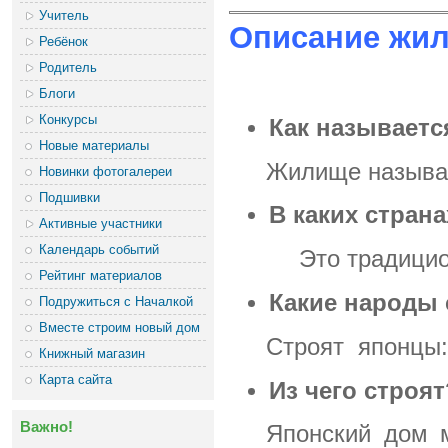
Учитель
Описание жи
Ребёнок
Родитель
Блоги
Конкурсы
Как называет
Новые материалы
Жилище называ
Новинки фотогалереи
Подшивки
В каких страна
Активные участники
Календарь событий
Это традицион
Рейтинг материалов
Какие народы 
Подружиться с Началкой
Вместе строим новый дом
Строят
японцы:
Книжный магазин
Карта сайта
Из чего строя
Важно!
Японский дом м