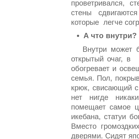
проветривался, ст
стены сдвигаютс
которые
легче сог
А что внутри?
Внутри может 
открытый очаг, в
обогревает и осве
семья. Пол, покры
крюк, свисающий с
нет нигде никак
помещает самое це
икебана, статуи бо
Вместо
громоздки
дверями. Сидят яп