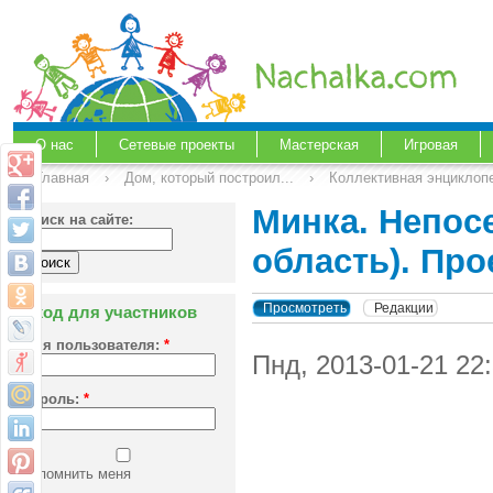
О нас
Сетевые проекты
Мастерская
Игровая
Главная
›
Дом, который построил...
›
Коллективная энциклоп
Минка. Непос
Поиск на сайте:
область). Про
Просмотреть
Редакции
Вход для участников
Имя пользователя:
*
Пнд, 2013-01-21 2
Пароль:
*
Запомнить меня