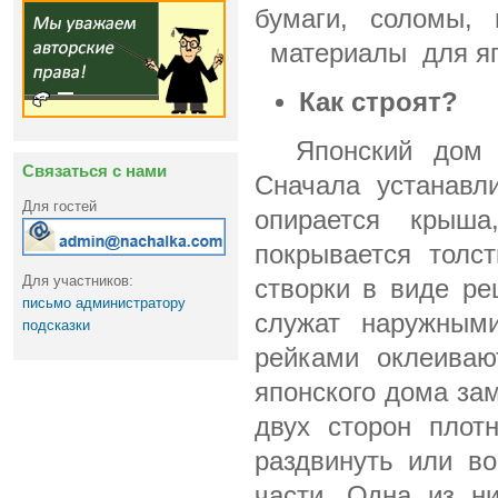
бумаги, соломы,
материалы
для я
Как строят?
Японский дом
Связаться с нами
Сначала устанавл
Для гостей
опирается крыш
покрывается толс
Для участников:
створки в виде р
письмо администратору
служат наружным
подсказки
рейками оклеиваю
японского дома за
двух сторон плот
раздвинуть или в
части. Одна из н