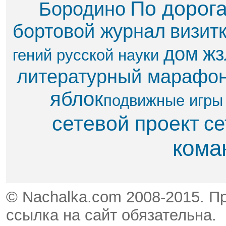
По дорог
Бородино
бортовой журнал
визит
дом
жз
гений русской науки
литературный марафо
яблок​
подвижные игры
сетевой проект
се
кома
© Nachalka.com 2008-2015. П
ссылка на сайт обязательна.