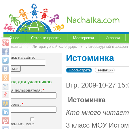
О нас
Сетевые проекты
Мастерская
Игровая
Главная
›
Литературный календарь
›
Литературный марафон 
Истоминка
Поиск на сайте:
Просмотреть
Редакции
Вход для участников
Втр, 2009-10-27 15
Имя пользователя:
*
Истоминка
Пароль:
*
Кто много читает
3 класс МОУ Истом
Запомнить меня