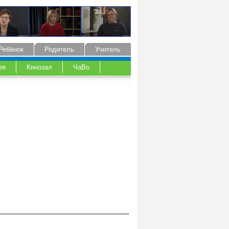
Ребёнок
Родитель
Учитель
ея
Кинозал
ЧаВо