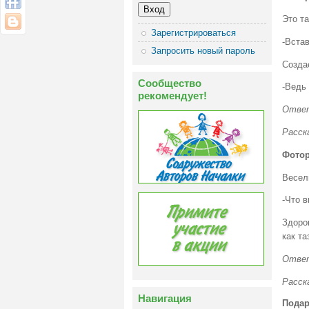
Это та
Зарегистрироваться
-Встав
Запросить новый пароль
Создае
Сообщество
-Ведь 
рекомендует!
Ответ
Расск
Фото
Весел
-Что в
Здоро
как та
Ответ
Расск
Навигация
Подар