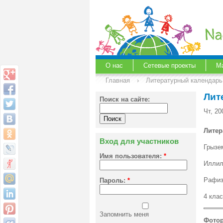
О нас
Сетевые проекты
М
Главная
›
Литературный календарь
Лит
Поиск на сайте:
Чт, 20
Литер
Вход для участников
Грызем
Имя пользователя:
*
Иллил
Рафиз
Пароль:
*
4 кла
Запомнить меня
Фото