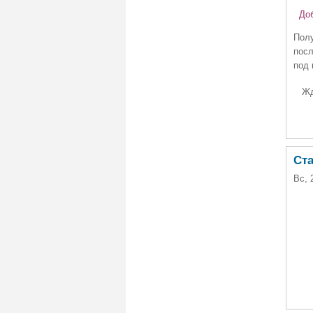
Добр
Полу
посл
под 
Ждё
Ста
Вс, 