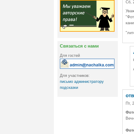
Сб, 
Уваж
"Фот
кани
"лит
Связаться с нами
Для гостей
Для участников:
письмо администратору
подсказки
от
Пт, 
Фот
Вечн
Фот