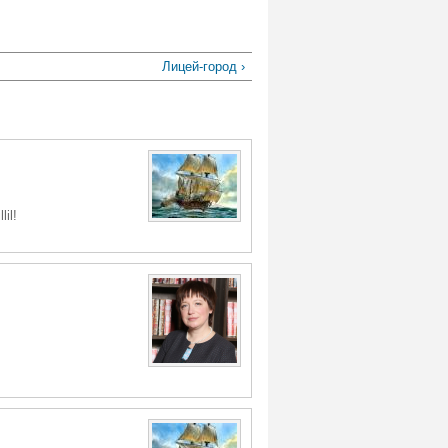
Лицей-город ›
il!