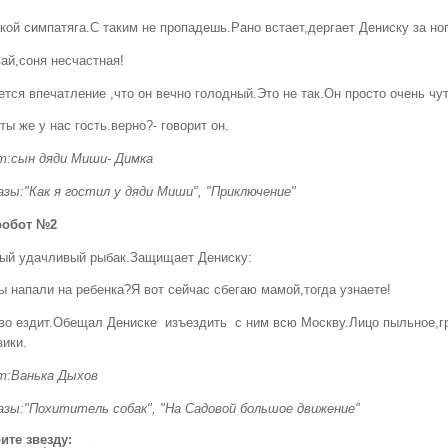
кой симпатяга.С таким не пропадешь.Рано встает,дергает Дениску за ног
ай,соня несчастная!
тся впечатление ,что он вечно голодный.Это не так.Он просто очень чу
ты же у нас гость.верно?- говорит он.
:сын дяди Миши- Димка
азы:"Как я гостил у дяди Миши", "Приключение"
робот №2
ый удачливый рыбак.Защищает Дениску:
ы напали на ребенка?Я вот сейчас сбегаю мамой,тогда узнаете!
во ездит.Обещал Дениске изъездить с ним всю Москву.Лицо пыльное,гря
зики.
:Ванька Дыхов
азы:"Похититель собак", "На Садовой большое движение"
ите звезду: