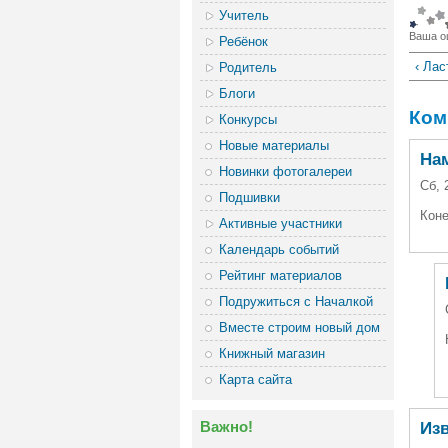
Учитель
Ваша о
Ребёнок
‹ Лас
Родитель
Блоги
Ком
Конкурсы
Новые материалы
На
Новинки фотогалереи
Сб, 
Подшивки
Коне
Активные участники
Календарь событий
Рейтинг материалов
Подружиться с Началкой
Вместе строим новый дом
Книжный магазин
Карта сайта
Важно!
Из