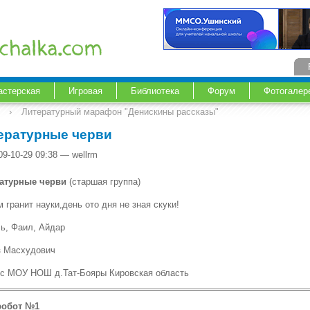
астерская
Игровая
Библиотека
Форум
Фотогалер
›
Литературный марафон "Денискины рассказы"
ературные черви
09-10-29 09:38 — wellrm
атурные черви
(старшая группа)
 гранит науки,день ото дня не зная скуки!
ь, Фаил, Айдар
 Масхудович
сс МОУ НОШ д.Тат-Бояры Кировская область
робот №1