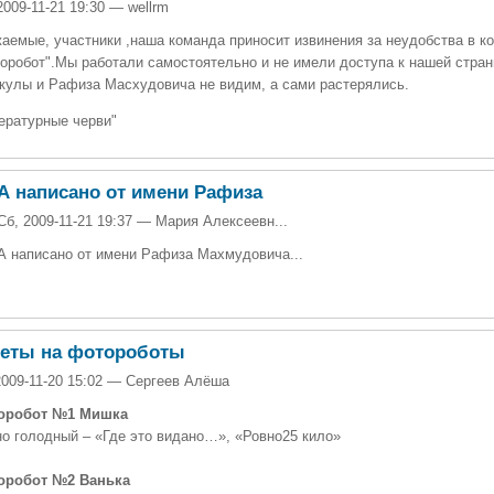
2009-11-21 19:30 — wellrm
аемые, участники ,наша команда приносит извинения за неудобства в к
оробот".Мы работали самостоятельно и не имели доступа к нашей стран
кулы и Рафиза Масхудовича не видим, а сами растерялись.
ературные черви"
А написано от имени Рафиза
Сб, 2009-11-21 19:37 — Мария Алексеевн...
А написано от имени Рафиза Махмудовича...
веты на фотороботы
2009-11-20 15:02 — Сергеев Алёша
оробот №1 Мишка
о голодный – «Где это видано…», «Ровно25 кило»
оробот №2 Ванька