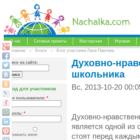
О нас
Сетевые проекты
Мастерская
Игровая
Главная
›
Блоги
›
Блог участника Лана Павлова
Духовно-нрав
Поиск на сайте:
школьника
Вс, 2013-10-20 00:
Вход для участников
Имя пользователя:
*
Пароль:
*
Духовно-нравствен
является одной из
Запомнить меня
стоят перед кажды