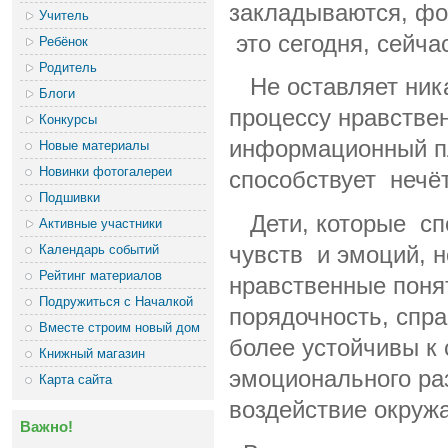
закладываются, фор
Учитель
это сегодня, сейча
Ребёнок
Родитель
Не оставляет ника
Блоги
процессу нравстве
Конкурсы
информационный пл
Новые материалы
Новинки фотогалереи
способствует нечё
Подшивки
Дети, которые спо
Активные участники
Календарь событий
чувств и эмоций, н
Рейтинг материалов
нравственные понят
Подружиться с Началкой
порядочность, спр
Вместе строим новый дом
более устойчивы к
Книжный магазин
эмоционального ра
Карта сайта
воздействие окруж
Важно!