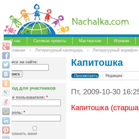
О нас
Сетевые проекты
Мастерская
Игровая
Главная
›
Литературный календарь
›
Литературный марафон 
Капитошка
Поиск на сайте:
Просмотреть
Редакции
Вход для участников
Пт, 2009-10-30 16:2
Имя пользователя:
*
Капитошка (старша
Пароль:
*
Запомнить меня