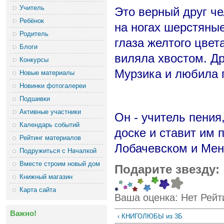
Учитель
Это верный друг че
Ребёнок
на ногах шерстяные
Родитель
глаза желтого цвет
Блоги
виляла хвостом. Д
Конкурсы
Мурзика и любила г
Новые материалы
Новинки фотогалереи
Подшивки
Активные участники
Он - учитель пения
Календарь событий
доске и ставит им 
Рейтинг материалов
Лобачевском и Мен
Подружиться с Началкой
Вместе строим новый дом
Подарите звезду:
Книжный магазин
Карта сайта
Ваша оценка:
Нет
Рейт
Важно!
‹ КНИГОЛЮБЫ из 3Б