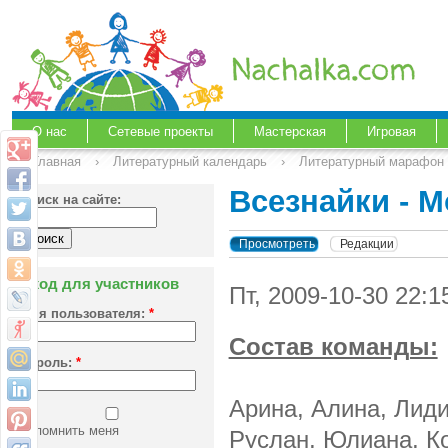
О нас
Сетевые проекты
Мастерская
Игровая
Главная
›
Литературный календарь
›
Литературный марафон 
Всезнайки - М
Поиск на сайте:
Просмотреть
Редакции
Вход для участников
Пт, 2009-10-30 22:
Имя пользователя:
*
Состав команды:
Пароль:
*
Арина, Алина, Лиди
Запомнить меня
Руслан, Юлиана, К