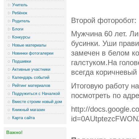
Учитель
Ребёнок
Второй фоторобот:
Родитель
Блоги
Мужчина 60 лет. Ли
Конкурсы
бусинки. Уши прав
Новые материалы
замечен в белом к
Новинки фотогалереи
галстуком.На голов
Подшивки
Активные участники
всегда коричневый
Календарь событий
Итоговую работу н
Рейтинг материалов
Подружиться с Началкой
посмотреть по адр
Вместе строим новый дом
http://docs.google.c
Книжный магазин
id=0AUtptezcFWON
Карта сайта
Важно!