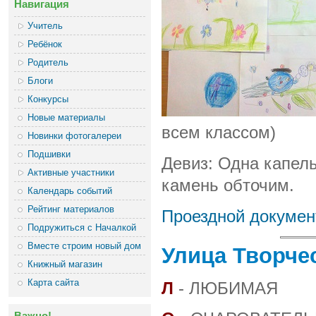
Навигация
Учитель
Ребёнок
Родитель
Блоги
Конкурсы
Новые материалы
всем классом)
Новинки фотогалереи
Подшивки
Девиз: Одна капель
Активные участники
камень обточим.
Календарь событий
Рейтинг материалов
Проездной докумен
Подружиться с Началкой
Вместе строим новый дом
Улица Творче
Книжный магазин
Карта сайта
Л
- ЛЮБИМАЯ
Важно!