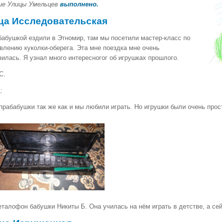
ие Улицы Умельцев
выполнено.
ца Исследовательская
бабушкой ездили в Этномир, там мы посетили мастер-класс по
влению куколки-оберега. Эта мне поездка мне очень
илась. Я узнал много интересногог об игрушках прошлого.
С.
д:
прабабушки так же как и мы любили играть. Но игрушки были очень пр
талофон бабушки Никиты Б. Она училась на нём играть в детстве, а сейч