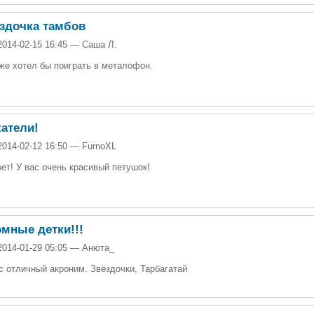
здочка тамбов
2014-02-15 16:45 — Саша Л.
же хотел бы поиграть в металофон.
атели!
2014-02-12 16:50 — FurnoXL
ет! У вас очень красивый петушок!
мные детки!!!
2014-01-29 05:05 — Анюта_
с отличный акроним. Звёздочки, Тарбагатай