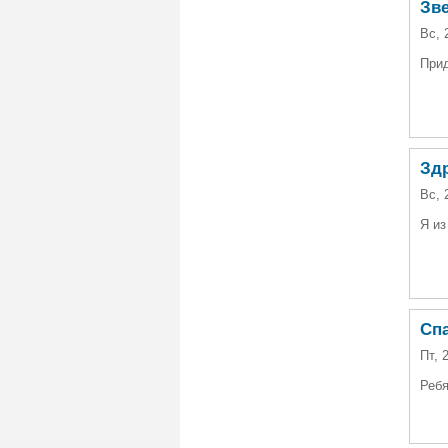
Зве
Вс, 
Прид
Здр
Вс, 
Я из
Сп
Пт, 
Ребя