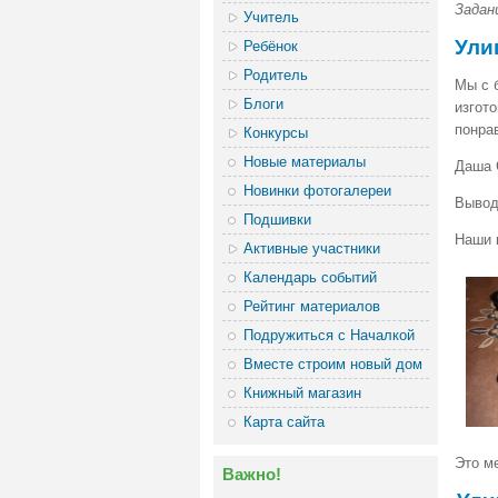
Задан
Учитель
Ули
Ребёнок
Родитель
Мы с 
Блоги
изгото
понрав
Конкурсы
Новые материалы
Даша 
Новинки фотогалереи
Выво
Подшивки
Наши 
Активные участники
Календарь событий
Рейтинг материалов
Подружиться с Началкой
Вместе строим новый дом
Книжный магазин
Карта сайта
Это ме
Важно!