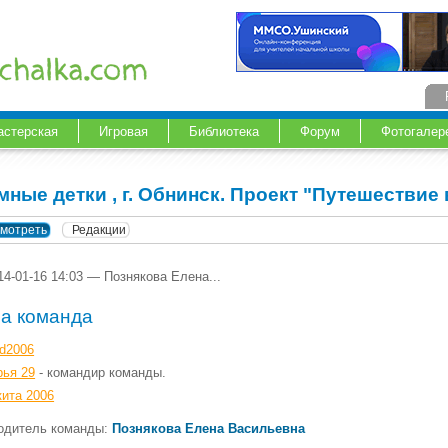
астерская
Игровая
Библиотека
Форум
Фотогалер
мные детки , г. Обнинск. Проект "Путешествие
мотреть
Редакции
14-01-16 14:03 — Познякова Елена...
а команда
ad2006
рья 29
- командир команды.
кита 2006
одитель команды:
Познякова Елена Васильевна