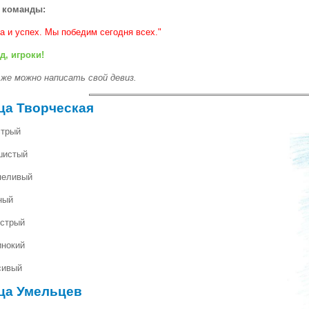
 команды:
а и успех. Мы победим сегодня всех."
д, игроки!
 же можно написать свой девиз.
ца Творческая
стрый
ршистый
рпеливый
ный
устрый
инокий
сивый
ца Умельцев