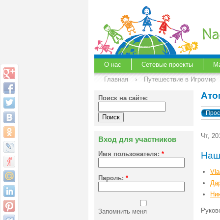
О нас
Сетевые проекты
М
Главная
›
Путешествие в Игромир
Ато
Поиск на сайте:
Прос
Чт, 20
Вход для участников
Наш
Имя пользователя:
*
Vl
Пароль:
*
Да
Ни
Руков
Запомнить меня