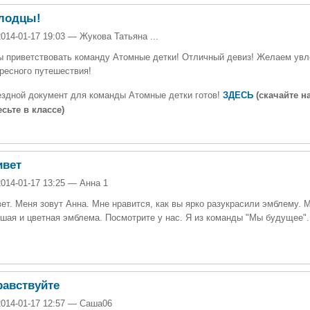
лодцы!
2014-01-17 19:03 — Жукова Татьяна ...
 приветствовать команду Атомные детки! Отличный девиз! Желаем увл
ресного путешествия!
ездной документ для команды
Атомные детки
готов!
ЗД
ЕСЬ
(скачайте н
сьте в классе)
ивет
2014-01-17 13:25 — Анна 1
ет. Меня зовут Анна. Мне нравится, как вы ярко разукрасили эмблему. 
шая и цветная эмблема. Посмотрите у нас. Я из команды "Мы будущее".
равствуйте
2014-01-17 12:57 — Саша06