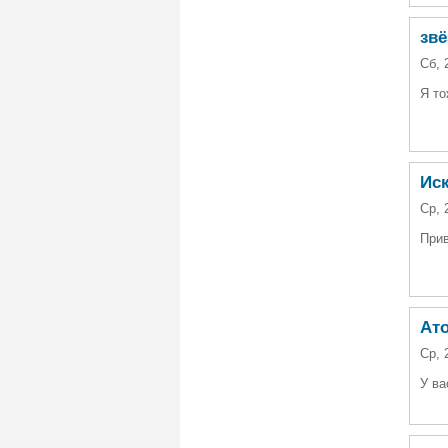
звё
Сб, 
Я то
Иск
Ср, 
Прив
Ато
Ср, 
У ва