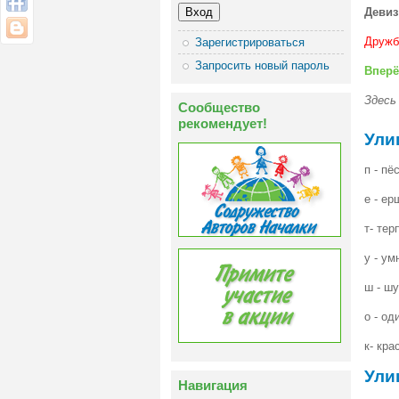
Девиз
Дружб
Зарегистрироваться
Запросить новый пароль
Вперё
Здесь
Сообщество
рекомендует!
Ули
п - пё
е - е
т- те
у - ум
ш - ш
о - од
к- кра
Ули
Навигация