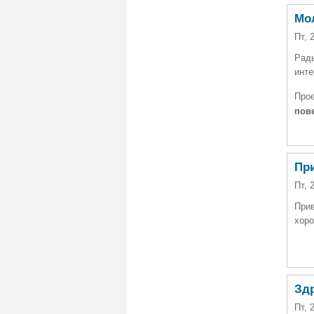
Мо
Пт, 
Рады
инте
Про
пове
Пр
Пт, 
Прив
хоро
Зд
Пт, 