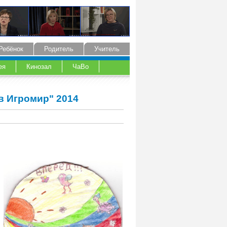
Ребёнок
Родитель
Учитель
ея
Кинозал
ЧаВо
 в Игромир" 2014