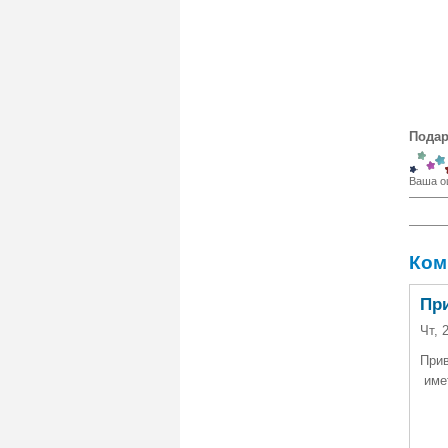
Подар
Ваша о
Ком
Пр
Чт, 
При
име