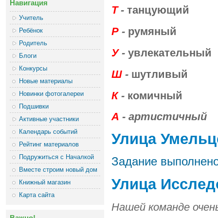
Навигация
Т
-
танцующий
Учитель
Р
-
румяный
Ребёнок
Родитель
У
-
увлекательный
Блоги
Конкурсы
Ш
-
шутливый
Новые материалы
К
-
комичный
Новинки фотогалереи
Подшивки
А
- артистичный
Активные участники
Календарь событий
Улица Умельц
Рейтинг материалов
Подружиться с Началкой
Задание выполнен
Вместе строим новый дом
Улица Исслед
Книжный магазин
Карта сайта
Нашей команде очень
Важно!