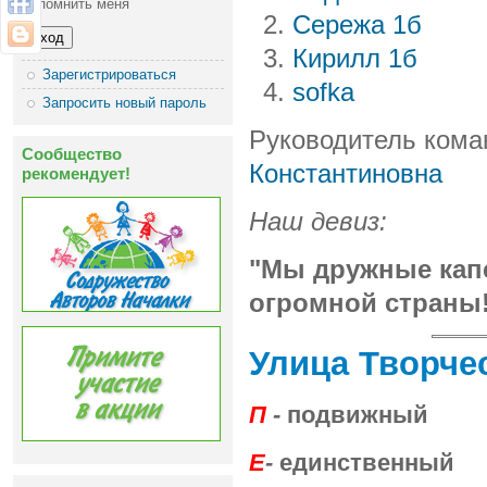
Запомнить меня
Сережа 1б
Кирилл 1б
Зарегистрироваться
sofka
Запросить новый пароль
Руководитель ком
Сообщество
Константиновна
рекомендует!
Наш девиз:
"Мы дружные капе
огромной страны!
Улица Творче
П
-
подвижный
Е
-
единственный