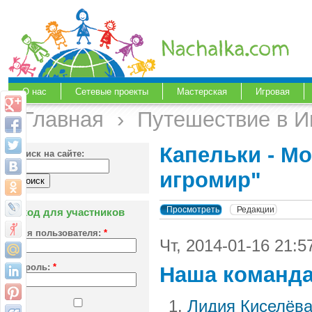
О нас
Сетевые проекты
Мастерская
Игровая
Главная
›
Путешествие в И
Капельки - Мо
Поиск на сайте:
игромир"
Просмотреть
Редакции
Вход для участников
Имя пользователя:
*
Чт, 2014-01-16 21:5
Пароль:
*
Наша команд
Лидия Киселёв