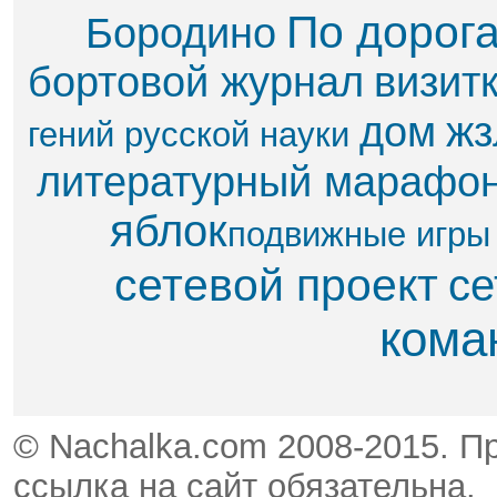
По дорог
Бородино
бортовой журнал
визит
дом
жз
гений русской науки
литературный марафо
яблок​
подвижные игры
сетевой проект
се
кома
© Nachalka.com 2008-2015. П
ссылка на сайт обязательна.