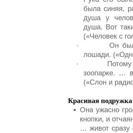
была синяя, р
душа у челов
душа. Вот так
(«Человек с г
· Он был боль
лошади. («Одн
· Потому что
зоопарке. … в
(«Слон и ради
Красивая подружка
Она ужасно гро
кнопки, и отча
… живот сразу