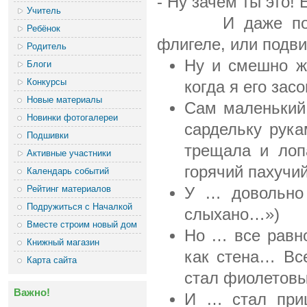
- Ну зачем ты это!
Учитель
И даже покрасн
Ребёнок
флигеле, или подв
Родитель
Ну и смешно ж
Блоги
Конкурсы
когда я его зас
Новые материалы
Сам маленький,
Новинки фотогалереи
сардельку рука
Подшивки
трещала и лопа
Активные участники
горячий пахучий
Календарь событий
Рейтинг материалов
У … довольно 
Подружиться с Началкой
слыхано…»)
Вместе строим новый дом
Но … все равн
Книжный магазин
как стена… Все
Карта сайта
стал фиолетовы
Важно!
И … стал приш