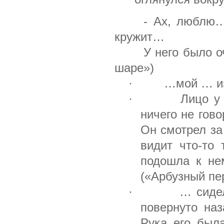
- Ах, люблю… Лю
кружит…
У него было очен
шаре»)
· …мой … изве
· Лицо у него
ничего не гово
Он смотрел за 
видит что-то
подошла к не
(«Арбузный пе
· … сидел, не
повернуто наз
Рука его был