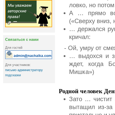
ловко, но потом
А … прямо вош
(«Сверху вниз, 
… держался рук
кричал:
Связаться с нами
- Ой, умру от смех
Для гостей
… выдохся и з
ждет, когда Б
Для участников:
письмо администратору
Мишка»)
подсказки
Родной человек Де
Зато … чистит
вытащил из-за