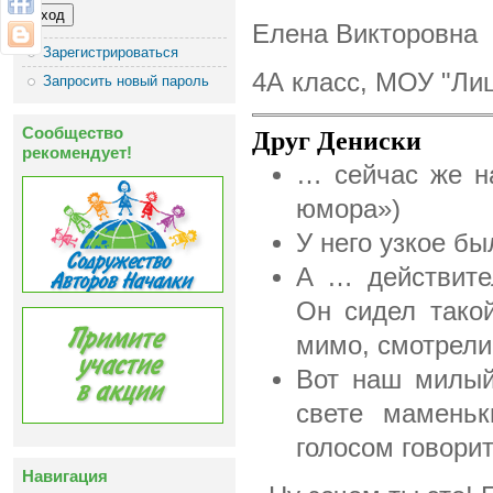
Елена Викторовна
Зарегистрироваться
4А класс, МОУ "Лиц
Запросить новый пароль
Сообщество
Друг Дениски
рекомендует!
… сейчас же на
юмора»)
У него узкое бы
А … действите
Он сидел тако
мимо, смотрели 
Вот наш милый
свете маменьк
голосом говорит
Навигация