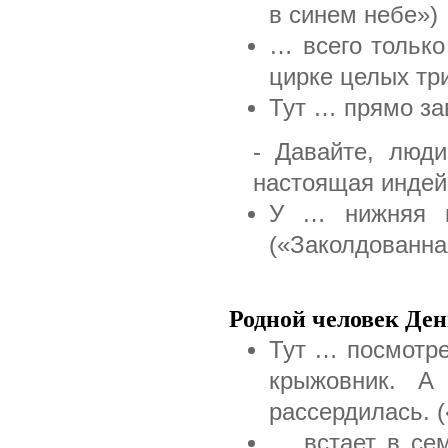
в синем небе»)
… всего только
цирке целых три
Тут … прямо за
- Давайте, люди
настоящая индейк
У … нижняя гу
(«Заколдованна
Родной человек Ден
Тут … посмотре
крыжовник. А
рассердилась. 
… встает в сем