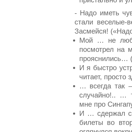
пристально и у
- Надо иметь чув
стали веселые-в
Засмейся! («Над
Мой … не люб
посмотрел на м
прояснились… 
И я быстро уст
читает, просто 
… всегда так 
случайно!.. …
мне про Сингап
И … сдержал св
билеты во вто
оглянулся вокру