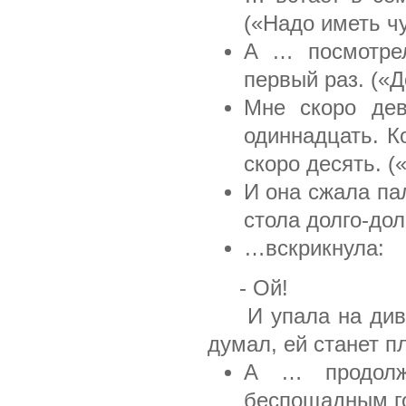
(«Надо иметь ч
А … посмотрел
первый раз. («
Мне скоро дев
одиннадцать. К
скоро десять. (
И она сжала пал
стола долго-дол
…вскрикнула:
- Ой!
И упала на диван.
думал, ей станет п
А … продолж
беспощадным го