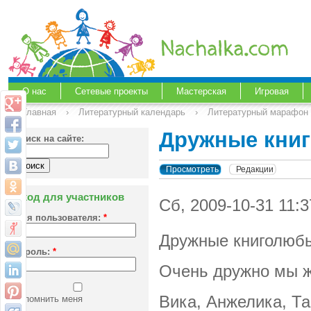
О нас
Сетевые проекты
Мастерская
Игровая
Главная
›
Литературный календарь
›
Литературный марафон 
Дружные кни
Поиск на сайте:
Просмотреть
Редакции
Вход для участников
Сб, 2009-10-31 11:
Имя пользователя:
*
Дружные книголюбы
Пароль:
*
Очень дружно мы ж
Вика, Анжелика, Т
Запомнить меня