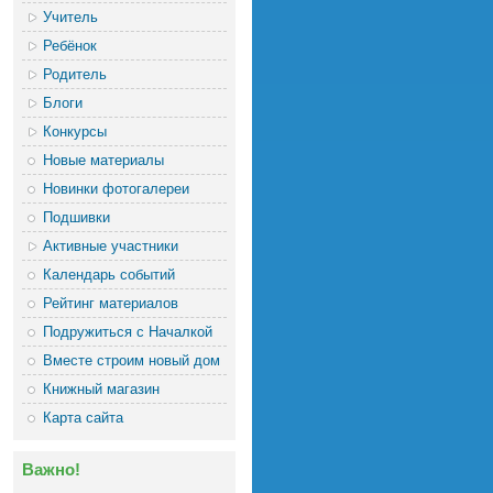
Учитель
Ребёнок
Родитель
Блоги
Конкурсы
Новые материалы
Новинки фотогалереи
Подшивки
Активные участники
Календарь событий
Рейтинг материалов
Подружиться с Началкой
Вместе строим новый дом
Книжный магазин
Карта сайта
Важно!