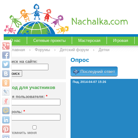
О нас
Сетевые проекты
Мастерская
Игровая
Главная
›
Форумы
›
Детский форум
›
Детки
Опрос
Поиск на сайте:
Последний ответ
Пнд, 2014-04-07 15:26
Вход для участников
Имя пользователя:
*
Пароль:
*
Запомнить меня