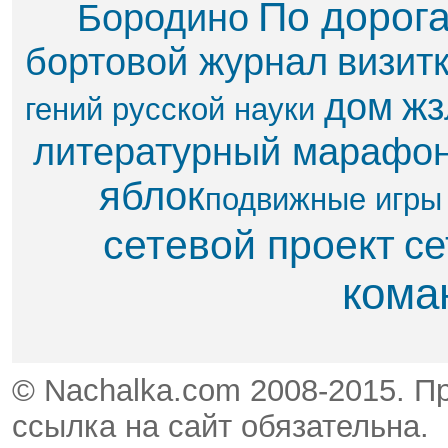
По дорог
Бородино
бортовой журнал
визит
дом
жз
гений русской науки
литературный марафо
яблок​
подвижные игры
сетевой проект
се
кома
© Nachalka.com 2008-2015. П
ссылка на сайт обязательна.