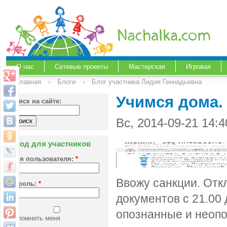
О нас
Сетевые проекты
Мастерская
Игровая
Главная
›
Блоги
›
Блог участника Лидия Геннадьевна
Учимся дома.
Поиск на сайте:
Вс, 2014-09-21 14:
Вход для участников
Имя пользователя:
*
Ввожу санкции.
Отк
Пароль:
*
документов с 21.00 
опознанные и неопо
Запомнить меня