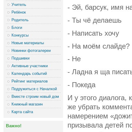
Учитель
- Эй, барсук, имя 
Ребёнок
- Ты чё делаешь
Родитель
Блоги
- Написать хочу
Конкурсы
Новые материалы
- На моём слайде?
Новинки фотогалереи
- Не
Подшивки
Активные участники
- Ладна я ща писат
Календарь событий
Рейтинг материалов
- Покеда
Подружиться с Началкой
И у этого диалога, 
Вместе строим новый дом
Книжный магазин
же убрать коммент
Карта сайта
намерением «дожит
призывала детей п
Важно!