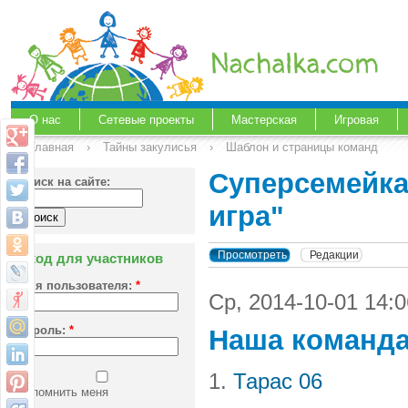
О нас
Сетевые проекты
Мастерская
Игровая
Главная
›
Тайны закулисья
›
Шаблон и страницы команд
Суперсемейка
Поиск на сайте:
игра"
Просмотреть
Редакции
Вход для участников
Имя пользователя:
*
Ср, 2014-10-01 14:
Пароль:
*
Наша команд
1.
Тарас 06
Запомнить меня