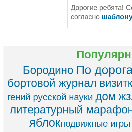
Дорогие ребята! С
согласно
шаблон
Популярн
По дорог
Бородино
бортовой журнал
визит
дом
жз
гений русской науки
литературный марафо
яблок​
подвижные игры