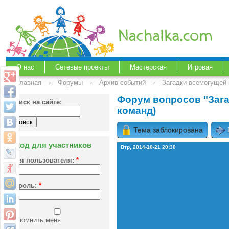
О нас
Сетевые проекты
Мастерская
Игровая
Главная
›
Форумы
›
Архив событий
›
Загадки всемогущей 
Форум вопросов "Зага
Поиск на сайте:
команд)
Тема заблокирована
Вход для участников
Втр, 2014-10-21 20:30
Имя пользователя:
*
Пароль:
*
Запомнить меня