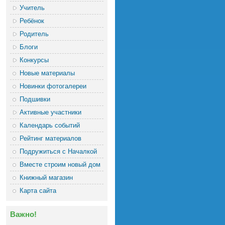
Учитель
Ребёнок
Родитель
Блоги
Конкурсы
Новые материалы
Новинки фотогалереи
Подшивки
Активные участники
Календарь событий
Рейтинг материалов
Подружиться с Началкой
Вместе строим новый дом
Книжный магазин
Карта сайта
Важно!