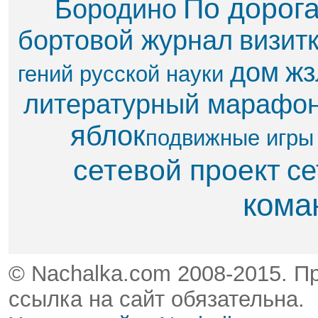
По дорог
Бородино
бортовой журнал
визит
дом
жз
гений русской науки
литературный марафо
яблок​
подвижные игры
сетевой проект
се
кома
© Nachalka.com 2008-2015. П
ссылка на сайт обязательна.