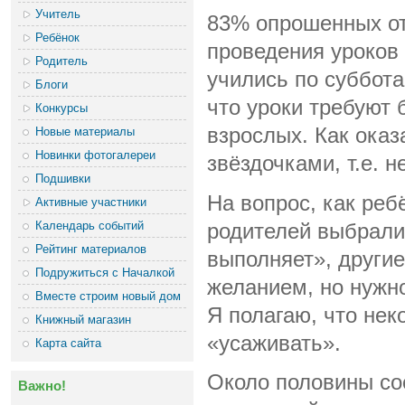
Учитель
83% опрошенных от
Ребёнок
проведения уроков 
Родитель
учились по суббота
Блоги
что уроки требуют
Конкурсы
взрослых. Как оказ
Новые материалы
Новинки фотогалереи
звёздочками, т.е. 
Подшивки
На вопрос, как реб
Активные участники
Календарь событий
родителей выбрали 
Рейтинг материалов
выполняет», другие
Подружиться с Началкой
желанием, но нужно
Вместе строим новый дом
Я полагаю, что нек
Книжный магазин
«усаживать».
Карта сайта
Около половины сос
Важно!