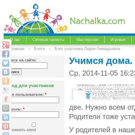
О нас
Сетевые проекты
Мастерская
Игровая
Главная
›
Блоги
›
Блог участника Лидия Геннадьевна
Учимся дома.
Поиск на сайте:
Ср, 2014-11-05 16:
Вход для участников
Имя пользователя:
*
две. Нужно всем от
Пароль:
*
Родители тоже уста
У родителей в наше
Запомнить меня