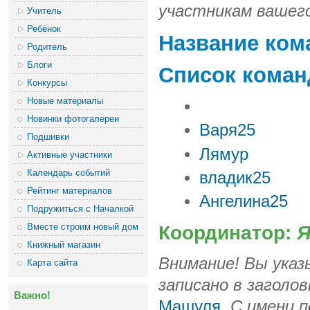
участникам вашег
Учитель
Ребёнок
Название ком
Родитель
Блоги
Список коман
Конкурсы
Новые материалы
Новинки фотогалереи
Варя25
Подшивки
Лямур
Активные участники
Календарь событий
владик25
Рейтинг материалов
Ангелина25
Подружиться с Началкой
Вместе строим новый дом
Координатор:
Я
Книжный магазин
Внимание! Вы указ
Карта сайта
записано в заголо
Важно!
Машуля
. С имени 