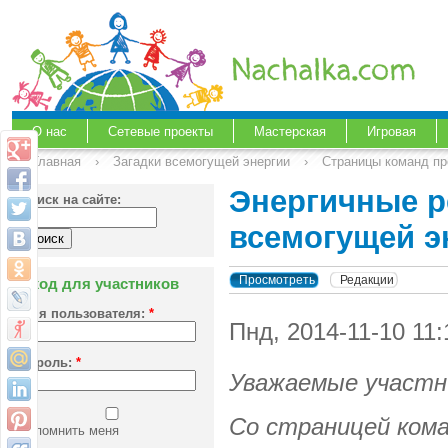
О нас
Сетевые проекты
Мастерская
Игровая
Главная
›
Загадки всемогущей энергии
›
Страницы команд пр
Энергичные р
Поиск на сайте:
всемогущей э
Просмотреть
Редакции
Вход для участников
Имя пользователя:
*
Пнд, 2014-11-10 11
Пароль:
*
Уважаемые участн
Со страницей ком
Запомнить меня